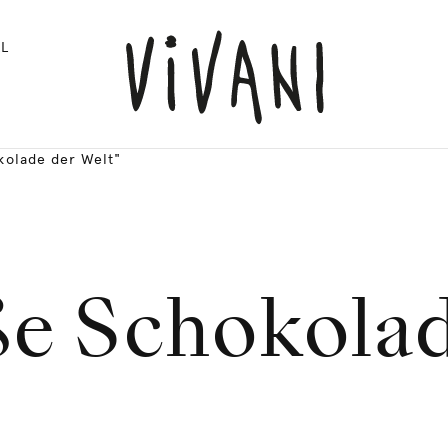
L
kolade der Welt"
ße Schokolad