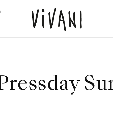
L
Pressday Sur