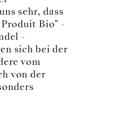
uns sehr, dass
 Produit Bio" -
ndel -
n sich bei der
ndere vom
ch von der
sonders