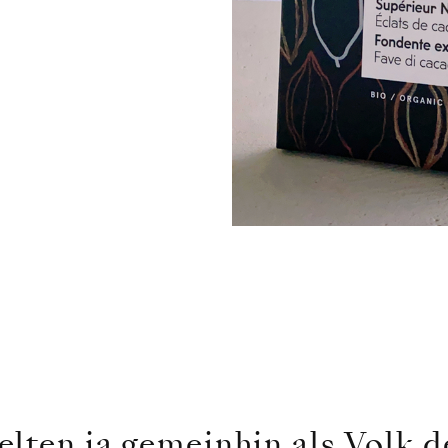
lten ja gemeinhin als Volk d