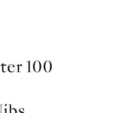
tter 100
ibs