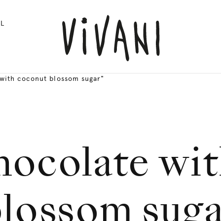
L
 with coconut blossom sugar"
hocolate wit
blossom suga