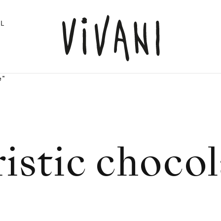
L
e"
ristic chocol