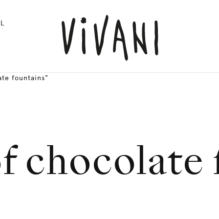
L
ate fountains"
f chocolate