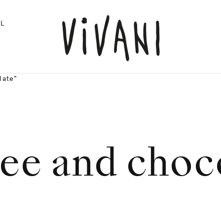
L
late"
ee and choc