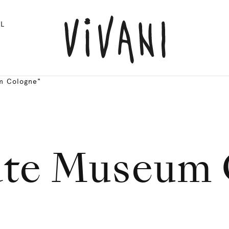
L
m Cologne"
ate Museum 