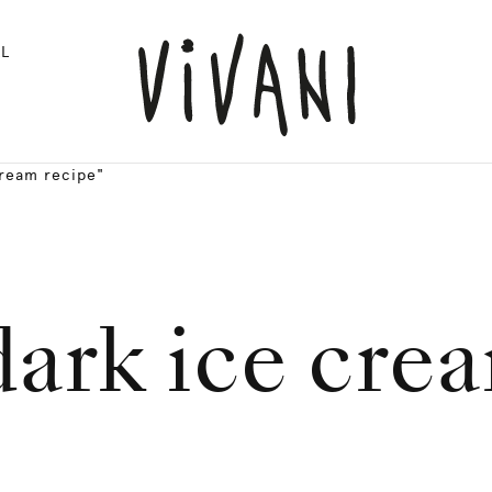
L
cream recipe"
ark ice cre