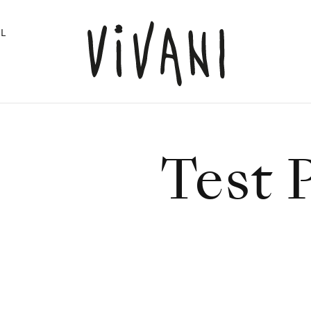
L
Test 