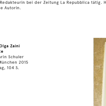
Redakteurin bei der Zeitung La Repubblica tätig. 
ge Autorin.
lga Zaini
te
arin Schuler
 München 2015
g, 104 S.