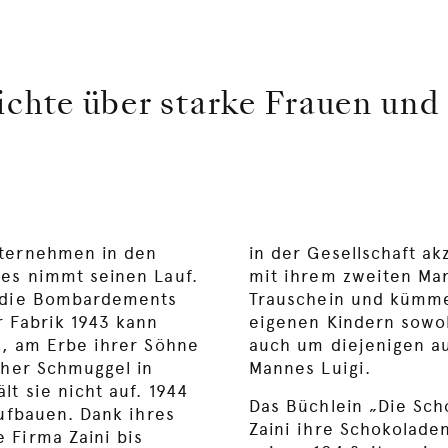
ichte über starke Frauen und
nternehmen in den
in der Gesellschaft ak
es nimmt seinen Lauf.
mit ihrem zweiten Ma
, die Bombardements
Trauschein und kümme
r Fabrik 1943 kann
eigenen Kindern sowoh
n, am Erbe ihrer Söhne
auch um diejenigen au
cher Schmuggel in
Mannes Luigi.
lt sie nicht auf. 1944
Das Büchlein „Die Sc
aufbauen. Dank ihres
Zaini ihre Schokoladen
 Firma Zaini bis