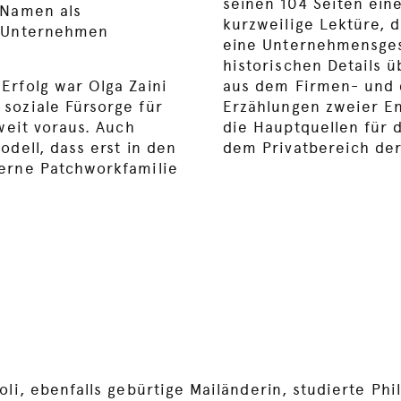
seinen 104 Seiten ein
 Namen als
kurzweilige Lektüre, 
r Unternehmen
eine Unternehmensges
historischen Details ü
Erfolg war Olga Zaini
aus dem Firmen- und 
soziale Fürsorge für
Erzählungen zweier En
 weit voraus. Auch
die Hauptquellen für d
odell, dass erst in den
dem Privatbereich der
erne Patchworkfamilie
oli, ebenfalls gebürtige Mailänderin, studierte Phi