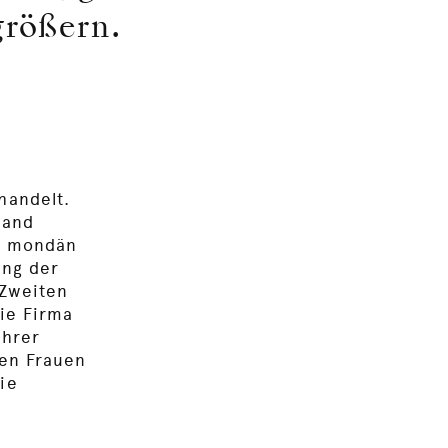
größern.
handelt.
land
bt mondän
ung der
 Zweiten
die Firma
ihrer
ren Frauen
ie