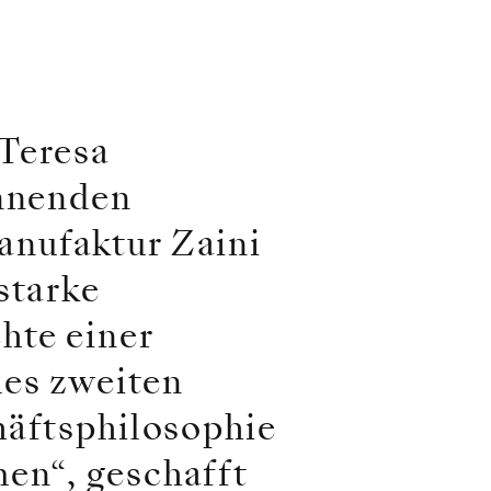
Teresa
annenden
anufaktur Zaini
starke
hte einer
des zweiten
häftsphilosophie
en“, geschafft