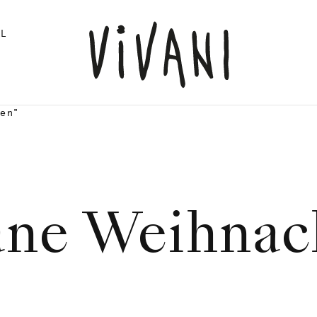
L
ten"
ane Weihnac