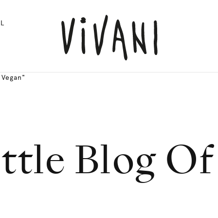
L
 Vegan"
ttle Blog O