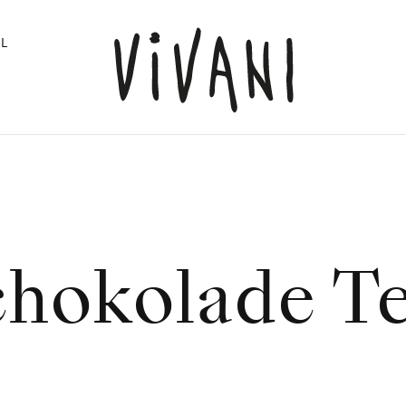
L
hokolade T