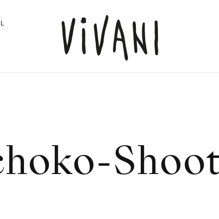
L
choko-Shoot