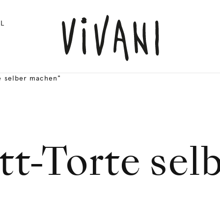
L
e selber machen"
tt-Torte sel