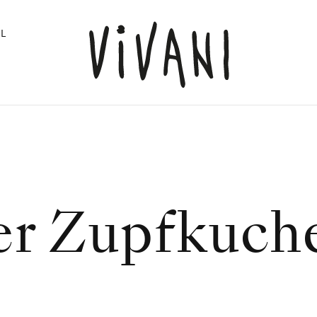
L
er Zupfkuch