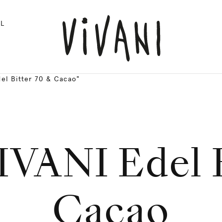
L
el Bitter 70 & Cacao"
IVANI Edel B
Cacao