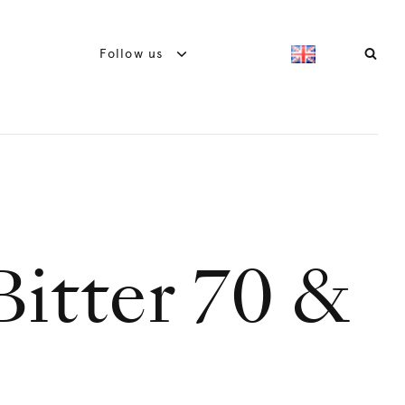
Follow us
itter 70 &