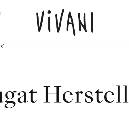
L
ng"
gat Herstel