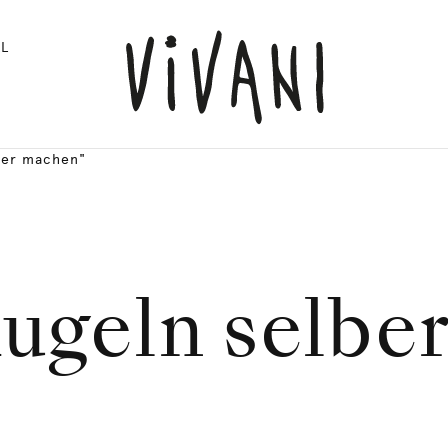
L
ber machen"
ugeln selbe