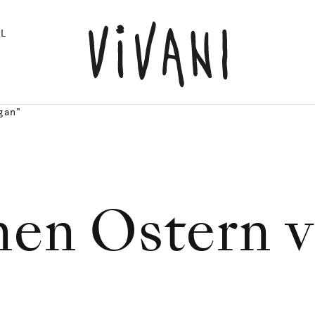
L
gan"
en Ostern 