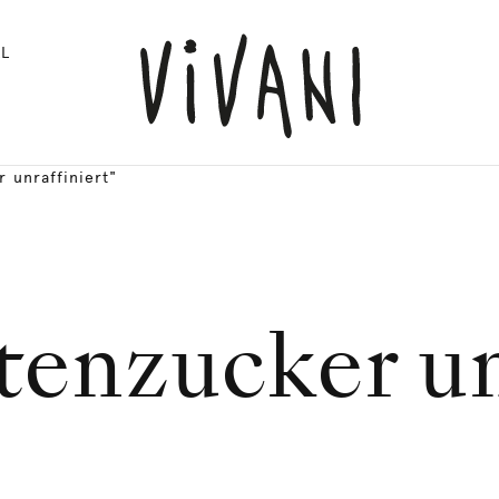
L
 unraffiniert"
enzucker un