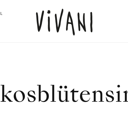
L
"
kosblütensi