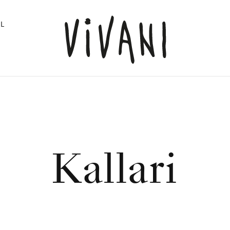
L
Kallari