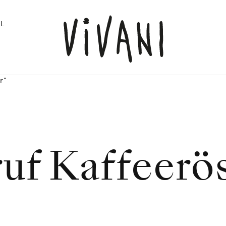
L
r"
uf Kaffeerö