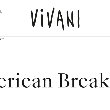
L
st"
rican Break