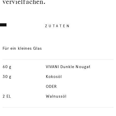
vervielfachen.
ZUTATEN
Für ein kleines Glas
60
g
VIVANI Dunkle Nougat
30
g
Kokosöl
ODER
2
EL
Walnussöl