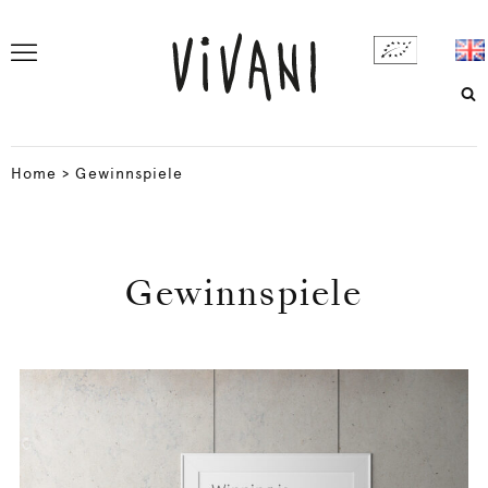
Home
>
Gewinnspiele
Gewinnspiele