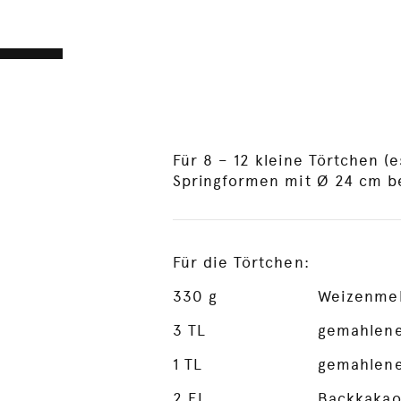
Für 8 – 12 kleine Törtchen (
Springformen mit Ø 24 cm be
Für die Törtchen:
330
g
Weizenme
3
TL
gemahlen
1
TL
gemahlene
2
EL
Backkakao