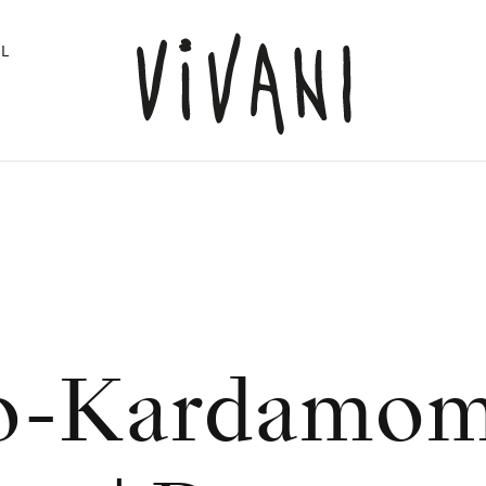
L
o-Kardamo