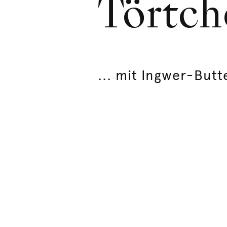
Törtch
... mit Ingwer-But