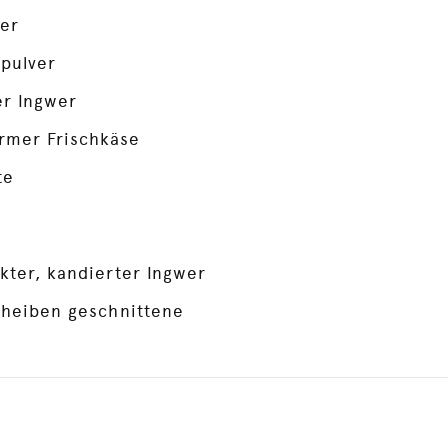
er
pulver
r Ingwer
mer Frischkäse
te
kter, kandierter Ingwer
cheiben geschnittene