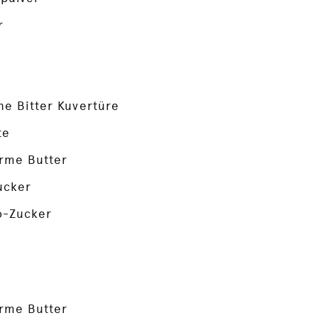
r
ne Bitter Kuvertüre
te
rme Butter
ucker
o-Zucker
rme Butter