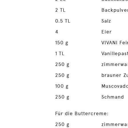
2
TL
Backpulve
0.5
TL
Salz
4
Eier
150
g
VIVANI Fei
1
TL
Vanillepas
250
g
zimmerwa
250
g
brauner Z
100
g
Muscovad
250
g
Schmand
Für die Buttercreme:
250
g
zimmerwa