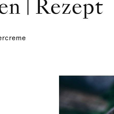
en | Rezept
tercreme