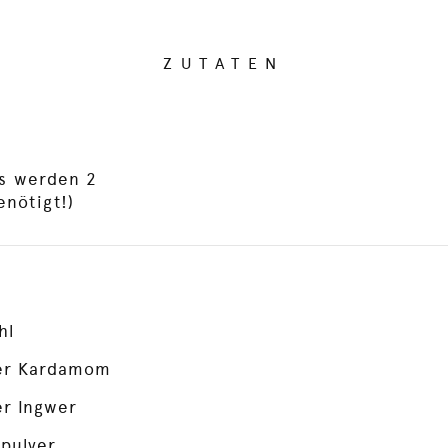
ZUTATEN
es werden 2
nötigt!)
hl
er Kardamom
r Ingwer
pulver