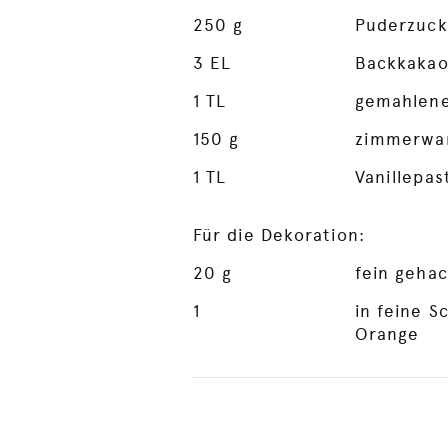
250
g
Puderzuck
3
EL
Backkakao
1
TL
gemahlene
150
g
zimmerwar
1
TL
Vanillepas
Für die Dekoration:
20
g
fein gehac
1
in feine S
Orange