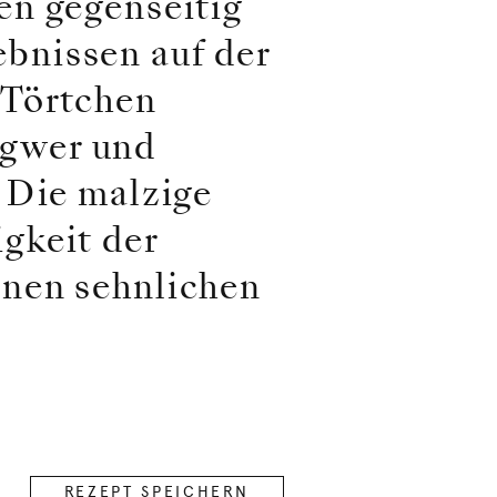
en gegenseitig
bnissen auf der
-Törtchen
ngwer und
 Die malzige
gkeit der
inen sehnlichen
REZEPT SPEICHERN