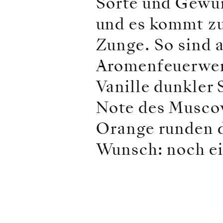
Sorte und Gewür
und es kommt zu
Zunge. So sind 
Aromenfeuerwer
Vanille dunkler
Note des Muscov
Orange runden d
Wunsch: noch ein