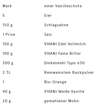
Mark
einer Vanilleschote
5
Eier
150
g
Schlagsahne
1
Prise
Salz
100
g
VIVANI Edel Vollmilch
100
g
VIVANI Feine Bitter
300
g
Dinkelmehl Type 630
2
TL
Reinweinstein Backpulver
1
Bio-Orange
40
g
VIVANI Weiße Vanille
20
g
gemahlener Mohn