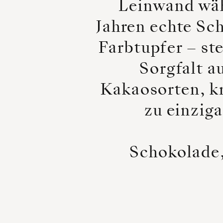
Leinwand wähl
Jahren echte Sc
Farbtupfer – st
Sorgfalt a
Kakaosorten, k
zu einzig
Schokolade,