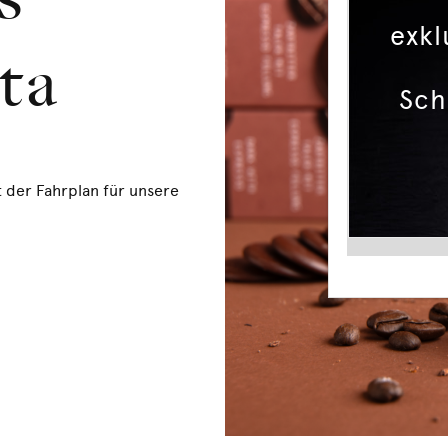
s
exkl
ta
Sch
 der Fahrplan für unsere