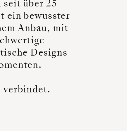
 seit über 25
st ein bewusster
chem Anbau, mit
ochwertige
tische Designs
momenten.
 verbindet.