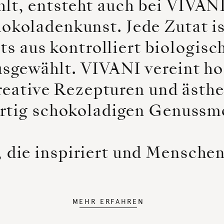
t, entsteht auch bei VIVANI
hokoladenkunst. Jede Zutat i
ets aus kontrolliert biologis
usgewählt. VIVANI vereint h
reative Rezepturen und ästhe
artig schokoladigen Genuss
 die inspiriert und Menschen
MEHR ERFAHREN